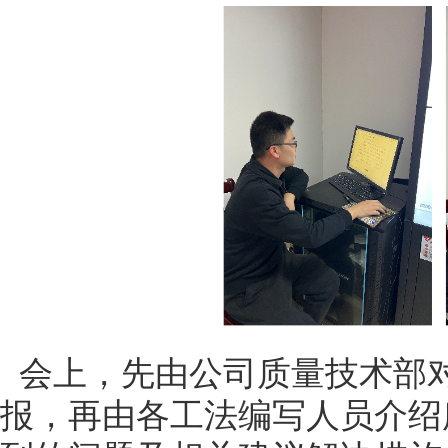
会上，先由公司质量技术部
报，再由各工法编写人员介绍