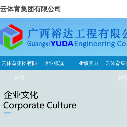
云体育集团有限公司
云体育集团有限
企业概况
业绩实力
云体育集
公司
公