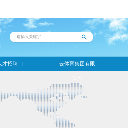
人才招聘
云体育集团有限
公司