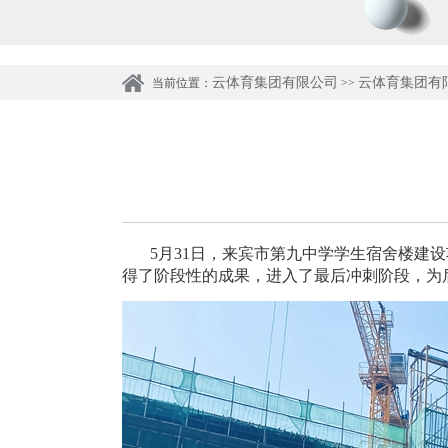
云体育集团有限公司
云体育集团有
当前位置：
>>
5月31日，来宾市第九中学学生宿舍楼建设项目
得了阶段性的成果，进入了最后冲刺阶段，为