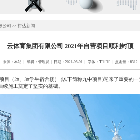
限公司
裕达新闻
>>
云体育集团有限公司 2021年自营项目顺利封顶
T
T
来源：本站 | 编辑：管理员 | 日期：2021-06-01 | 字体：
T
| 点击量：8312
（2#、3#学生宿舍楼） (以下简称九中项目)迎来了重要的一
后续施工奠定了坚实的基础。