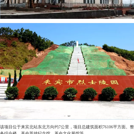
该项目位于来宾北站东北方向约7公里，项目总建筑面积76106平方面
务综合楼、革命英雄纪念馆、革命文化展馆等。