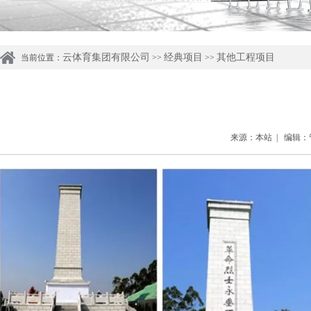
云体育集团有限公司
经典项目
其他工程项目
当前位置：
>>
>>
来源：本站 | 编辑：管理