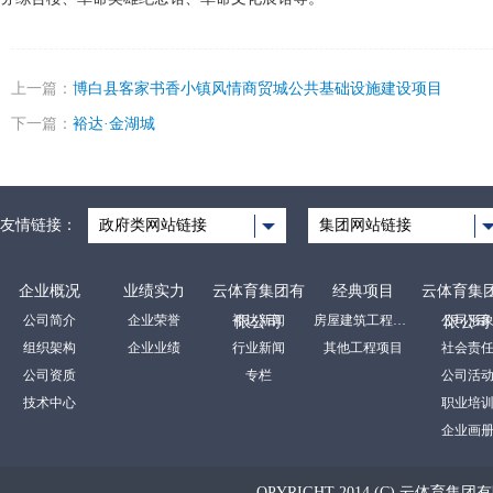
上一篇：
博白县客家书香小镇风情商贸城公共基础设施建设项目
下一篇：
裕达·金湖城
友情链接：
政府类网站链接
集团网站链接
企业概况
业绩实力
云体育集团有
经典项目
云体育集
公司简介
企业荣誉
裕达新闻
房屋建筑工程项目
公司形
限公司
限公司
组织架构
企业业绩
行业新闻
其他工程项目
社会责
公司资质
专栏
公司活
技术中心
职业培
企业画
OPYRIGHT 2014 (C) 云体育集团