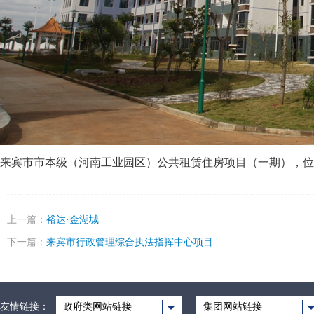
来宾市市本级（河南工业园区）公共租赁住房项目（一期），位
上一篇：
裕达·金湖城
下一篇：
来宾市行政管理综合执法指挥中心项目
友情链接：
政府类网站链接
集团网站链接