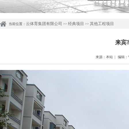
云体育集团有限公司
经典项目
其他工程项目
当前位置：
>>
>>
来宾
来源：本站 | 编辑：管理